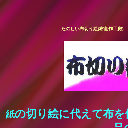
たのしい布切り絵(布創作工房)
の切り絵に代えて布を
紙