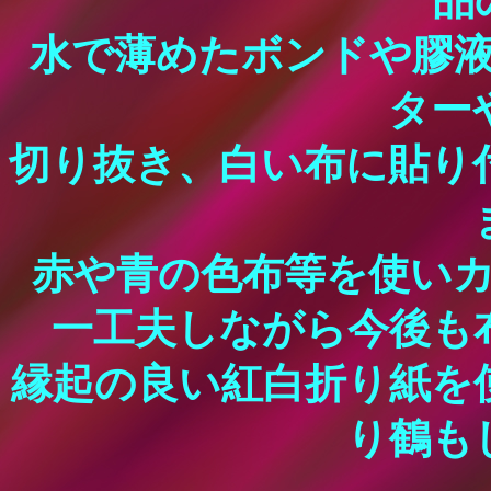
品
水で薄めたボンドや膠
ター
切り抜き、白い布に貼り
赤や青の色布等を使い
一工夫しながら今後も
縁起の良い紅白折り紙を
り鶴も