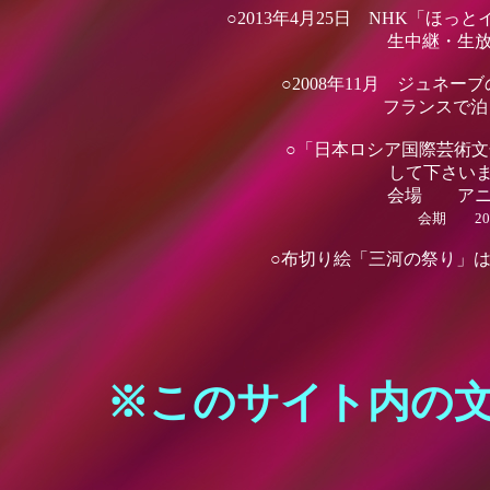
○2013年4月25日 NHK「ほ
生中継・生
○2008年11月 ジュネ
フランスで泊
○「日本ロシア国際芸術
して下さいま
会場 アニチ
会期 2006年4月14
○布切り絵「三河の祭り」は海
※このサイト内の