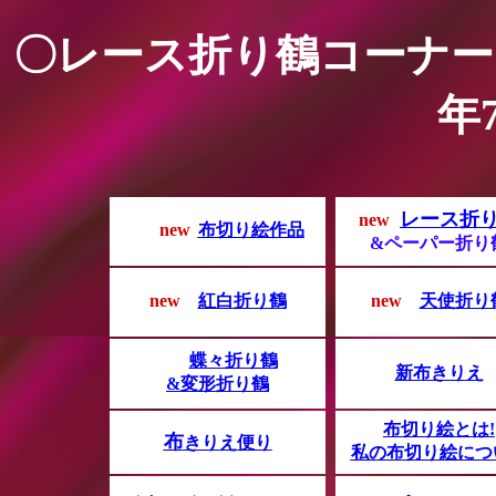
〇レース折り鶴コーナーに
年
レ
ース折
new
n
nen
new
e
布切り絵作品
&ペーパー折り
new
ne
紅白折り鶴
new
ne
天使折り
new
蝶々折り鶴
新布きりえ
&変形折り鶴
布切り絵とは!
布
きりえ便り
私の布切り絵につ