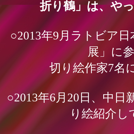
折り鶴」は、や
○2013年9月ラトビ
展」
に
切り絵作家7名
○2013年6月20日、中
り絵紹介し