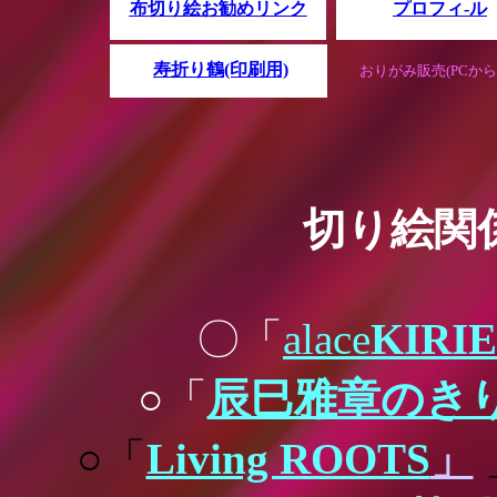
布切り絵
お勧めリンク
プロフィ-ル
寿折り鶴(印刷用)
おりがみ販売(PCから
切り絵関
〇「
alace
KIR
○「
辰巳雅章のき
○「
Living ROOTS
」