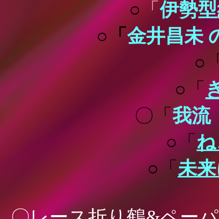
○
「
伊勢型
○「
金井昌未 
○
○「
〇「
我流
○「
ね
○「
未来
〇レース折り鶴&ペー